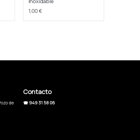
Inoxidable
1,00 €
Contacto
Pozo de
☎ 949 31 58 06