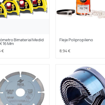
xómetro Bimaterial Medid
Fleje Polipropileno
 X 16 Mm
5 €
8,94 €