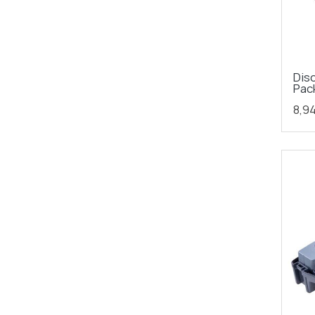
Dis
Pac
8,9