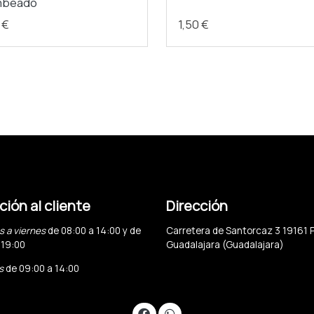
mbeado
 €
1,50 €
ión al cliente
Dirección
s a viernes
de 08:00 a 14:00 y de
Carretera de Santorcaz 3 19161 
 19:00
Guadalajara (Guadalajara)
s
de 09:00 a 14:00