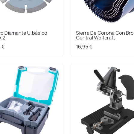
co Diamante U.básico
Sierra De Corona Con Br
k 2
Central Wolfcraft
4 €
16,95 €