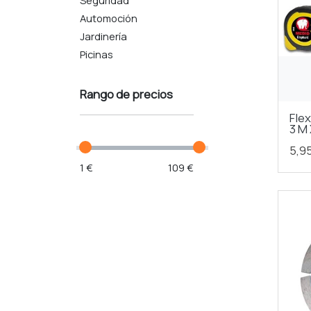
Automoción
Jardinería
Picinas
Rango de precios
Fle
3 M
5,9
1 €
109 €