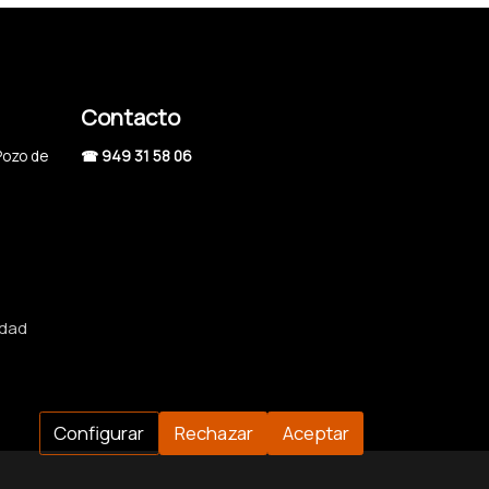
Contacto
Pozo de
☎ 949 31 58 06
idad
Configurar
Rechazar
Aceptar