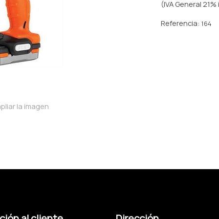
(IVA General 21% 
Referencia:
164
pliar la imagen
ión al cliente
Dirección