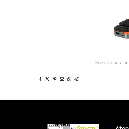
Haz click para am
Atenc