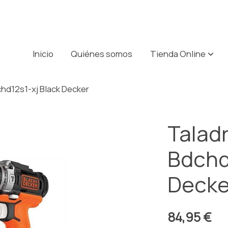
Inicio
Quiénes somos
Tienda Online
chd12s1-xj Black Decker
Taladr
Bdchd
Decke
84,95 €