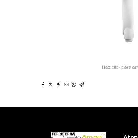
Haz click para am
Atenc