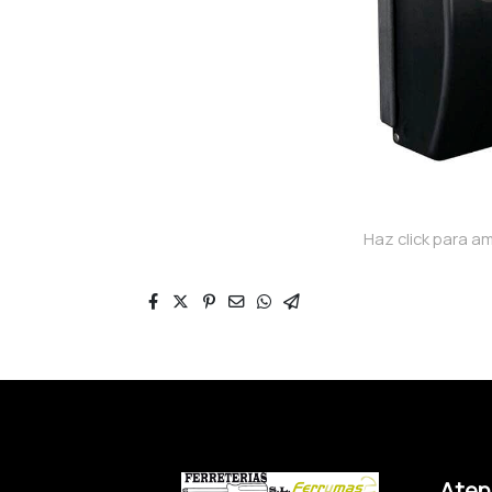
Haz click para am
Atenc