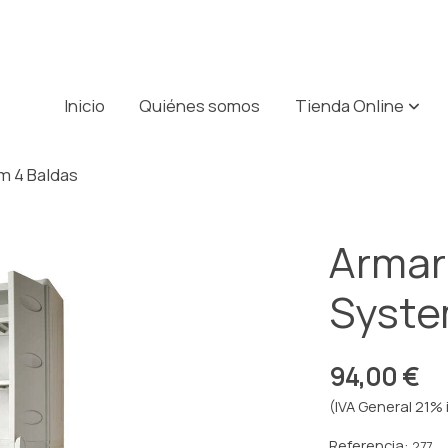
Inicio
Quiénes somos
Tienda Online
m 4 Baldas
Armar
Syste
94,00 €
(IVA General 21% 
Referencia:
277