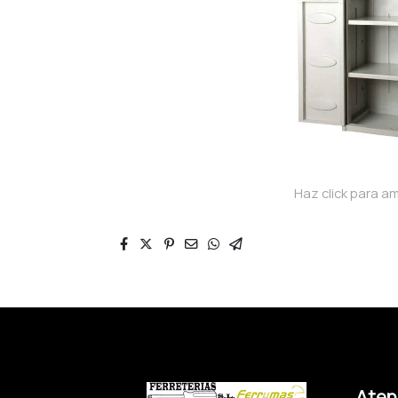
Haz click para am
Atenc